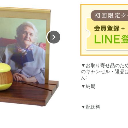
※合計30
お取り寄せ品のた
お買
のキャンセル・返品
LINEのアカウント
ん:
納期
配送料