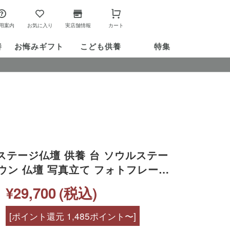
用案内
お気に入り
実店舗情報
カート
養
お悔み
ギフト
こども供養
特集
ステージ仏壇 供養 台 ソウルステー
ウン 仏壇 写真立て フォトフレーム
ンパクト ミニ スタイリッシュ 一輪
¥29,700
(税込)
供養 ミニ仏壇 ステージ 開放 天使マ
[ポイント還元 1,485ポイント〜]