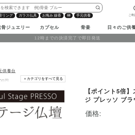
ご利
骨リング
ガラス仏具
お悔み 線香
榊
手元供養
遺骨ジュエリー
カプセル
骨壷
日々のご供
12時までの決済完了で即日発送
元供養台
＋カテゴリをすべて見る
00円
【ポイント5倍】
m以内
ジ プレッソ ブラ
金属 おしゃれ コ
価格:
挿し 花立て 手元
マ