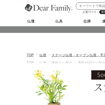
人気ワード：
遺
仏壇
仏具
位牌
TOP
仏壇
ステージ仏壇・オープン仏壇・手
TOP
仏壇
価格から探す
価格20001〜500
TOP
仏壇
奥行きから探す
奥行き19.9c
TOP
仏壇
高さから探す
高さ19.9cm以内
TOP
写真立て