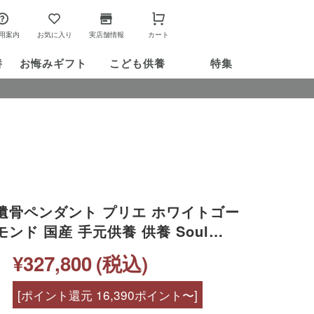
用案内
お気に入り
実店舗情報
カート
養
お悔み
ギフト
こども供養
特集
ンダント プリエ ホワイトゴー
モンド 国産 手元供養 供養 Soul
骨カプセル アクセサリー 水子供養 遺骨
¥327,800
(税込)
 天使ママ ソウルジュエリー カロー
[ポイント還元 16,390ポイント〜]