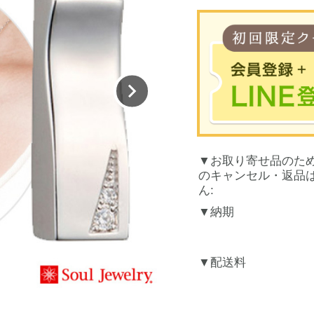
※合計30
お取り寄せ品のた
お買
のキャンセル・返品
LINEのアカウント
ん:
納期
配送料