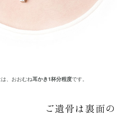
量は、おおむね
耳かき1杯分程度
です。