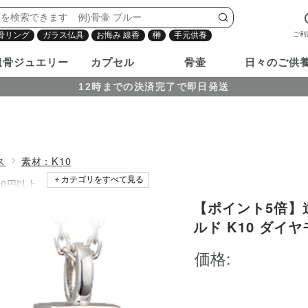
ご利
骨リング
ガラス仏具
お悔み 線香
榊
手元供養
遺骨ジュエリー
カプセル
骨壷
日々のご供
12時までの決済完了で即日発送
ス
素材：K10
＋カテゴリをすべて見る
000円以上
【ポイント5倍】遺骨ペ
エリー「ソウルジュエリー」
ルド K10 ダイヤ
Jewelry 遺
価格:
遺灰 骨入れ 分骨
ト ネックレス